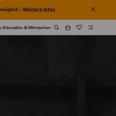
möglich –
Weitere Infos
e, Education & Mitmachen
Warenkorb
Merkliste