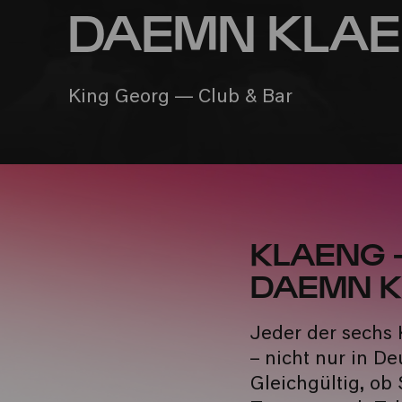
DAEMN KLAE
King Georg — Club & Bar
KLAENG - J
DAEMN K
Jeder der sechs
– nicht nur in D
Gleichgültig, ob