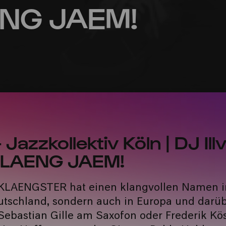
NG JAEM!
azzkollektiv Köln | DJ Illv
LAENG JAEM!
 KLAENGSTER hat einen klangvollen Namen i
eutschland, sondern auch in Europa und darüb
 Sebastian Gille am Saxofon oder Frederik Kös