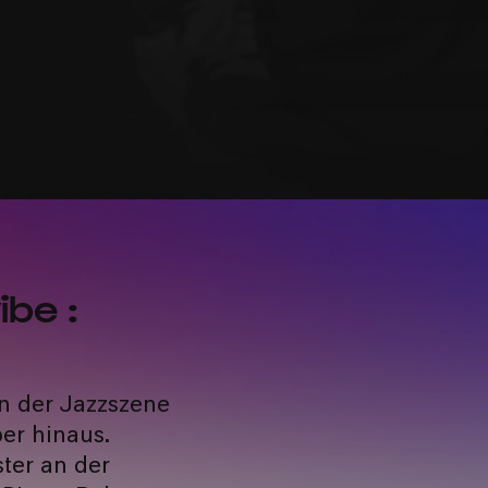
ibe :
n der Jazzszene
er hinaus.
ter an der