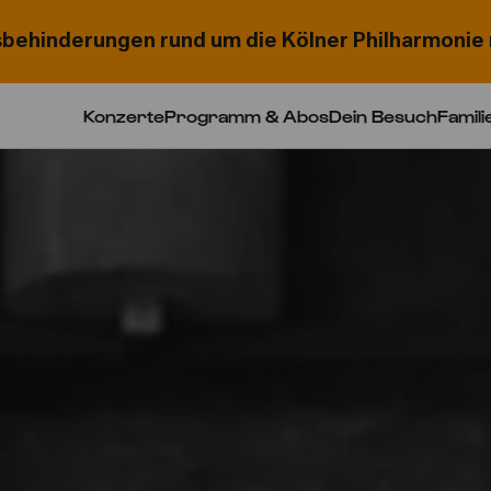
behinderungen rund um die Kölner Philharmonie 
Konzerte
Programm & Abos
Dein Besuch
Famili