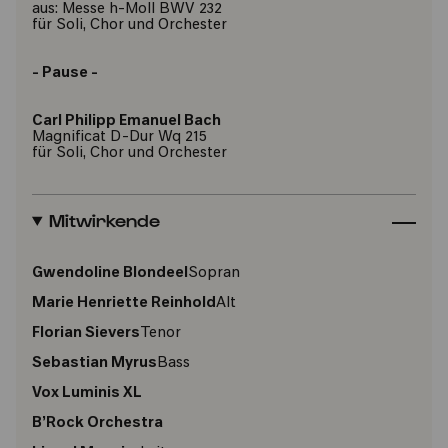
aus: Messe h-Moll BWV 232
für Soli, Chor und Orchester
- Pause -
Carl Philipp Emanuel Bach
Magnificat D-Dur Wq 215
für Soli, Chor und Orchester
Mitwirkende
Gwendoline Blondeel
Sopran
Marie Henriette Reinhold
Alt
Florian Sievers
Tenor
Sebastian Myrus
Bass
Vox Luminis XL
B’Rock Orchestra