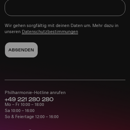
Nachholtermin für den 02.07.2022 um 20 Uhr
Wir gehen sorgfältig mit deinen Daten um. Mehr dazu in
unseren
Datenschutzbestimmungen
Fr
21.07.2023
20:00
Philharmonie-Hotline anrufen
+49 221 280 280
Mo – Fr 10:00 – 18:00
Carmina Burana – 34. Kölner
Sa 10:00 – 16:00
Sommerfestival
So & Feiertage 12:00 – 16:00
Nachholtermin für den 01.07.2022 um 20 Uhr