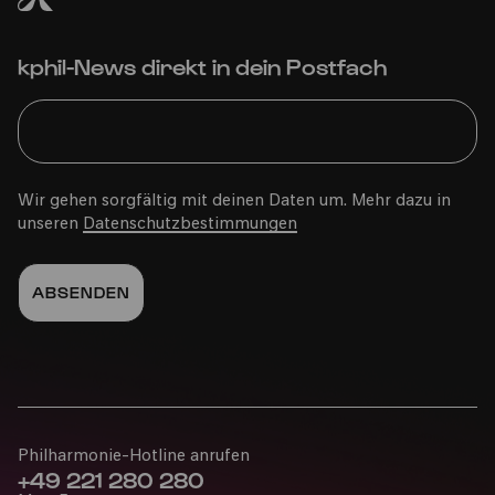
Cabaret
35. Kölner Sommerfestival
kphil-News direkt in dein Postfach
Fr
02.08.2024
Wir gehen sorgfältig mit deinen Daten um. Mehr dazu in
20:00
unseren
Datenschutzbestimmungen
Cabaret
Philharmonie-Hotline anrufen
+49 221 280 280
35. Kölner Sommerfestival