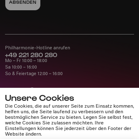
Philharmonie-Hotline anrufen
+49 221 280 280
Mo – Fr 10:00 – 18:00
Sa 10:00 – 16:00
So & Feiertage 12:00 – 16:00
Unsere Cookies
Die Cookies, die auf unserer Seite zum Einsatz kommen,
Presse
helfen uns, die Seite laufend zu verbessern und den
Jobs
bestmöglichen Service zu bieten. Legen Sie selbst fest,
welche Cookies Sie zulassen möchten. Ihre
News
Einstellungen können Sie jederzeit über den Footer der
Kontakt
Website ändern.
Widerruf einreichen