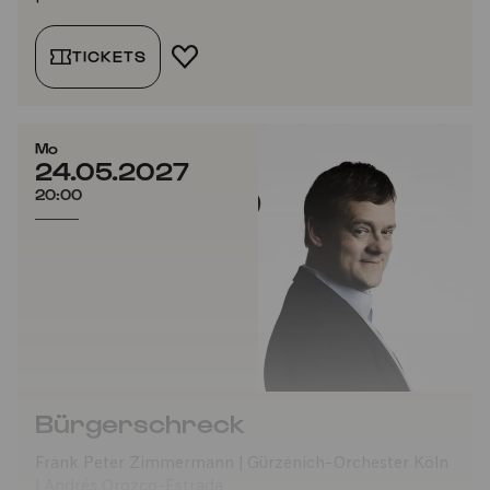
TICKETS
FAVORIT HINZUFÜGEN
Mo
24.05.2027
20:00
Bürgerschreck
Frank Peter Zimmermann | Gürzenich-Orchester Köln
| Andrés Orozco-Estrada