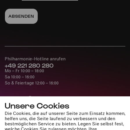
Philharmonie-Hotline anrufen
+49 221 280 280
Mo – Fr 10:00 – 18:00
Sa 10:00 – 16:00
So & Feiertage 12:00 – 16:00
Unsere Cookies
Die Cookies, die auf unserer Seite zum Einsatz kommen,
Presse
helfen uns, die Seite laufend zu verbessern und den
Jobs
bestmöglichen Service zu bieten. Legen Sie selbst fest,
welche Cookies Sie zulassen möchten. Ihre
News