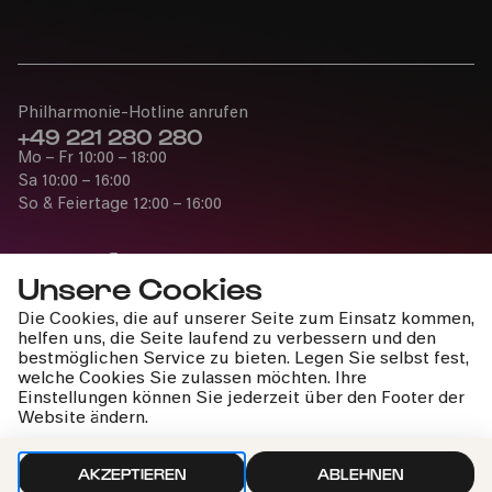
Philharmonie-Hotline anrufen
+49 221 280 280
Mo – Fr 10:00 – 18:00
Sa 10:00 – 16:00
So & Feiertage 12:00 – 16:00
Unsere Cookies
Die Cookies, die auf unserer Seite zum Einsatz kommen,
Presse
helfen uns, die Seite laufend zu verbessern und den
Jobs
bestmöglichen Service zu bieten. Legen Sie selbst fest,
welche Cookies Sie zulassen möchten. Ihre
News
Einstellungen können Sie jederzeit über den Footer der
Kontakt
Website ändern.
Widerruf einreichen
AKZEPTIEREN
ABLEHNEN