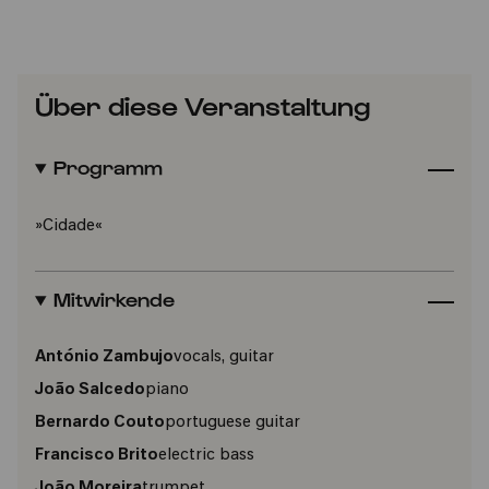
Über diese Veranstaltung
Programm
»Cidade«
Mitwirkende
António Zambujo
vocals, guitar
João Salcedo
piano
Bernardo Couto
portuguese guitar
Francisco Brito
electric bass
João Moreira
trumpet