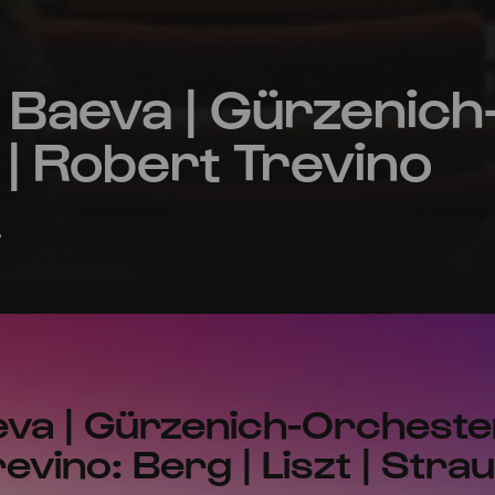
 Baeva | Gürzenich
| Robert Trevino
.
va | Gürzenich-Orchester
evino: Berg | Liszt | Stra