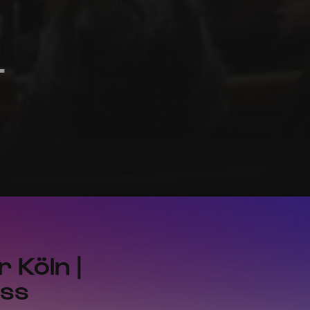
-
 Köln |
uss