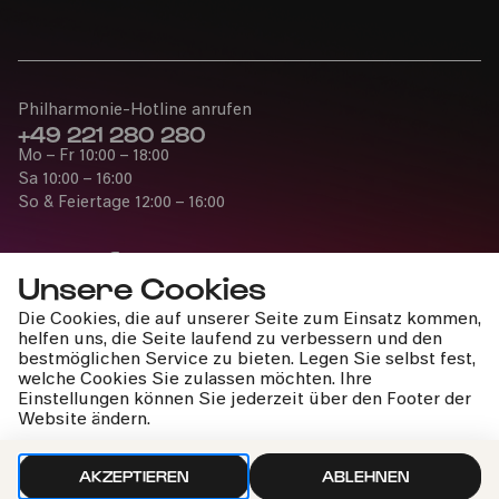
Philharmonie-Hotline anrufen
+49 221 280 280
Mo – Fr 10:00 – 18:00
Sa 10:00 – 16:00
So & Feiertage 12:00 – 16:00
Unsere Cookies
Die Cookies, die auf unserer Seite zum Einsatz kommen,
Presse
helfen uns, die Seite laufend zu verbessern und den
Jobs
bestmöglichen Service zu bieten. Legen Sie selbst fest,
welche Cookies Sie zulassen möchten. Ihre
News
Einstellungen können Sie jederzeit über den Footer der
Kontakt
Website ändern.
Widerruf einreichen
AKZEPTIEREN
ABLEHNEN