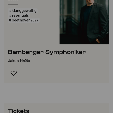
#klanggewaltig
#essentials
#beethoven2027
Bamberger Symphoniker
​Jakub Hrůša
FAVORIT HINZUFÜGEN
Tickets