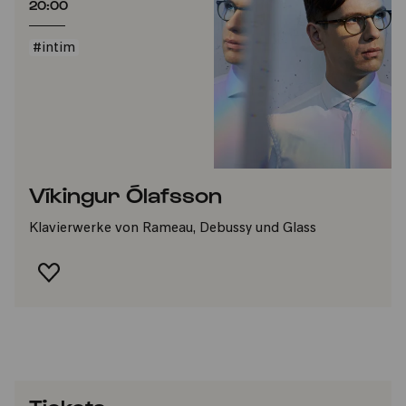
20:00
#intim
Víkingur Ólafsson
Klavierwerke von Rameau, Debussy und Glass
FAVORIT HINZUFÜGEN