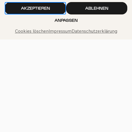
AKZEPTIEREN
ABLEHNEN
ANPASSEN
Cookies löschen
Impressum
Datenschutzerklärung
kphil-News direkt in dein Postfach
Wir gehen sorgfältig mit deinen Daten um. Mehr dazu in
unseren
Datenschutzbestimmungen