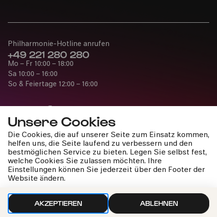
Philharmonie-Hotline anrufen
+49 221 280 280
Mo – Fr 10:00 – 18:00
Sa 10:00 – 16:00
So & Feiertage 12:00 – 16:00
Unsere Cookies
Die Cookies, die auf unserer Seite zum Einsatz kommen,
Presse
helfen uns, die Seite laufend zu verbessern und den
Jobs
bestmöglichen Service zu bieten. Legen Sie selbst fest,
welche Cookies Sie zulassen möchten. Ihre
News
Einstellungen können Sie jederzeit über den Footer der
Kontakt
Website ändern.
Widerruf einreichen
AKZEPTIEREN
ABLEHNEN