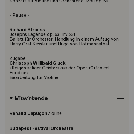
Konzert für Violine und Orchester e-Moll op. 64
- Pause -
Richard Strauss
Josephs Legende op. 63 TrV 231
Ballett für Orchester. Handlung in einem Aufzug von
Harry Graf Kessler und Hugo von Hofmannsthal
Zugabe
Christoph Willibald Gluck
»Reigen seliger Geister« aus der Oper »Orfeo ed
Euridice«
Bearbeitung für Violine
Mitwirkende
Renaud Capuçon
Violine
Budapest Festival Orchestra