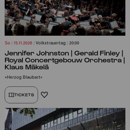
So
|
15.11.2026
|
Volkstrauertag
|
20:00
Jennifer Johnston | Gerald Finley |
Royal Concertgebouw Orchestra |
Klaus Mäkelä
»Herzog Blaubart«
TICKETS
FAVORIT HINZUFÜGEN