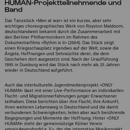
HUMAN-Projektteilnehmende und
Band
Das Tanzstück »Men at war« ist ein kurzes, aber sehr
wichtiges choreographisches Werk von Royston Maldoom,
deutschlandweit bekannt durch die Zusammenarbeit mit
den Berliner Philharmonikern im Rahmen des
Dokumentarfilms »Rythm is it« (2004). Das Stück zeigt
einen Kriegsschauplatz irgendwo auf der Welt, sowie die
Ängste, Hoffnungen und Sehnsüchte derer, die dem
Geschehen dort ausgesetzt sind. Nach der Uraufführung
1995 in Duisburg wird das Stück nach mehr als 25 Jahren
wieder in Deutschland aufgeführt.
Auch das interkulturelle Jugendmedienprojekt »ONLY
HUMAN« lässt mit einer Live-Performance an individuellen
Flucht- und Migrationserfahrungen junger Erwachsener
teilhaben. Diese berichten über ihre Flucht, ihre Ankunft,
ihren weiteren Lebensweg in Deutschland und die damit
verbundenen Schwierigkeiten, teilen aber auch berührende
Begegnungen und Momente der Hoffnung. Hinter »ONLY
HUMAN« steht der gemeinnützige Kölner Verein
»music4everybody! e. V.«, der das integrative Musikprojekt