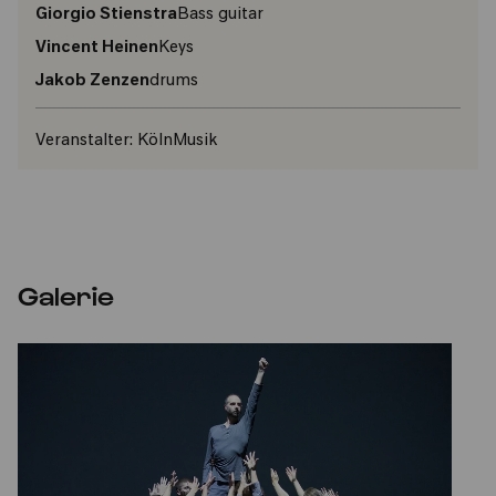
Giorgio Stienstra
Bass guitar
Vincent Heinen
Keys
Jakob Zenzen
drums
Veranstalter:
KölnMusik
Galerie