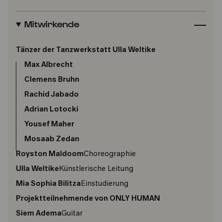
Mitwirkende
Tänzer der Tanzwerkstatt Ulla Weltike
Max Albrecht
Clemens Bruhn
Rachid Jabado
Adrian Lotocki
Yousef Maher
Mosaab Zedan
Royston Maldoom
Choreographie
Ulla Weltike
Künstlerische Leitung
Mia Sophia Bilitza
Einstudierung
Projektteilnehmende von ONLY HUMAN
Siem Adema
Guitar