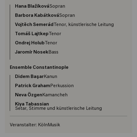
Hana Blažíková
Sopran
Barbora Kabátková
Sopran
Vojtěch Semerád
Tenor, künstlerische Leitung
Tomáš Lajtkep
Tenor
Ondrej Holub
Tenor
Jaromír Nosek
Bass
Ensemble Constantinople
Didem Başar
Kanun
Patrick Graham
Perkussion
Neva Özgen
Kamancheh
Kiya Tabassian
Setar, Stimme und künstlerische Leitung
Veranstalter:
KölnMusik