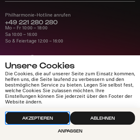
Philharmonie-Hotline anrufen
+49 221 280 280
Mo – Fr 10:00 – 18:00
Sa 10:00 – 16:00
So & Feiertage 12:00 – 16:00
Unsere Cookies
Die Cookies, die auf unserer Seite zum Einsatz kommen,
Presse
helfen uns, die Seite laufend zu verbessern und den
Jobs
bestmöglichen Service zu bieten. Legen Sie selbst fest,
welche Cookies Sie zulassen möchten. Ihre
News
Einstellungen können Sie jederzeit über den Footer der
Kontakt
Website ändern.
Widerruf einreichen
AKZEPTIEREN
ABLEHNEN
ANPASSEN
Impressum
Datenschutz
Cookie-Einstellungen
Nach oben