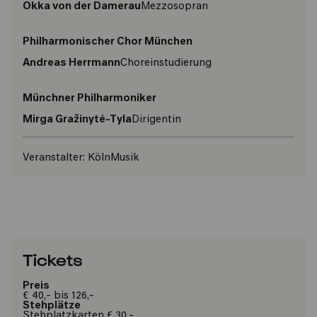
Okka von der Damerau
Mezzosopran
Philharmonischer Chor München
Andreas Herrmann
Choreinstudierung
Münchner Philharmoniker
Mirga Gražinytė-Tyla
Dirigentin
Veranstalter:
KölnMusik
Tickets
Preis
€ 40,- bis 126,-
Stehplätze
Stehplatzkarten € 30,-