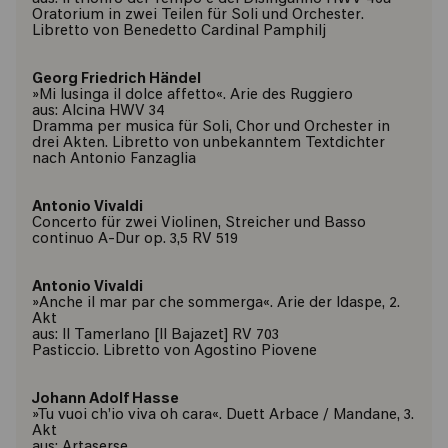
Oratorium in zwei Teilen für Soli und Orchester.
Libretto von Benedetto Cardinal Pamphilj
Georg Friedrich Händel
»Mi lusinga il dolce affetto«. Arie des Ruggiero
aus: Alcina HWV 34
Dramma per musica für Soli, Chor und Orchester in
drei Akten. Libretto von unbekanntem Textdichter
nach Antonio Fanzaglia
Antonio Vivaldi
Concerto für zwei Violinen, Streicher und Basso
continuo A-Dur op. 3,5 RV 519
Antonio Vivaldi
»Anche il mar par che sommerga«. Arie der Idaspe, 2.
Akt
aus: Il Tamerlano [Il Bajazet] RV 703
Pasticcio. Libretto von Agostino Piovene
Johann Adolf Hasse
»Tu vuoi ch’io viva oh cara«. Duett Arbace / Mandane, 3.
Akt
aus: Artaserse