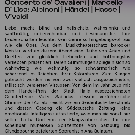
Concerto de’ Cavalieri | Marcello
Di Lisa: Albinoni | Händel | Hasse |
Vivaldi
Liebe macht blind und hellsichtig, wahnsinnig und
sanftmütig, unberechenbar und besinnungslos. Ihre
Leidenschaften leuchtet kein Genre so hingebungsvoll aus
wie die Oper. Aus dem Musiktheaterschatz barocker
Meister wird an diesem Abend eine Reihe von Arien und
Duetten von glücklich Liebenden und hoffnungslos
Verliebten präsentiert. Deren Stimmungen spiegeln sich so
wahnwitzig wie wehmütig, so schwärmerisch wie
scherzend im Reichtum ihrer Koloraturen. Zum Klingen
gebracht werden sie von zwei vielfach ausgezeichneten,
stilistisch versierten Virtuosen: Von dem im Jahr 2020 mit
dem Händel-Preis der Stadt Halle ausgezeichneten
Countertenor Valer Sabadus, dessen verführerische
Stimme die FAZ als »leicht wie ein Seidentuch« beschrieb
und dessen Gesang die Süddeutsche Zeitung »eine
emotionale Intelligenz« attestierte, »wie man sie sonst nur
selten hört«. Und von der klangzauberischen, für ihre
scheinbar mühelosen Spitzentöne von Salzburg bis
Glyndebourne gefeierten Sopranistin Ana Quintans.