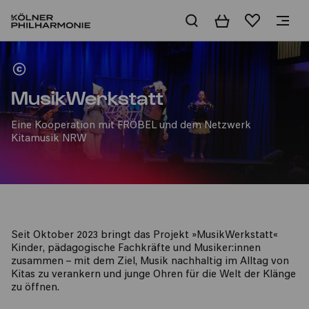
Warenkorb
Merkliste
Angebote für Kindertagesstätten
MusikWerkstatt
Eine Kooperation mit FRÖBEL und dem Netzwerk
Kitamusik NRW
Seit Oktober 2023 bringt das Projekt »MusikWerkstatt«
Kinder, pädagogische Fachkräfte und Musiker:innen
zusammen – mit dem Ziel, Musik nachhaltig im Alltag von
Kitas zu verankern und junge Ohren für die Welt der Klänge
zu öffnen.